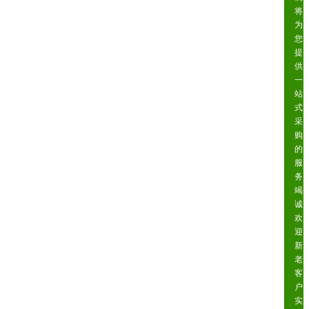
将
为
您
提
供
一
站
式
采
购
的
服
务
竭
诚
欢
迎
新
老
客
户
实