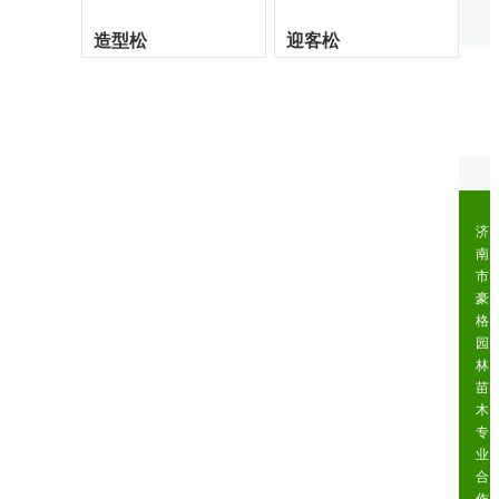
造型松
迎客松
济
南
市
豪
格
园
林
苗
木
专
业
合