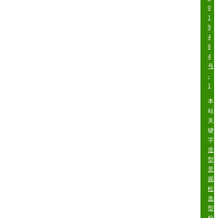
0
1
9
4
8
4
号
-
1
本
站
关
键
字:
造
型
景
观
松
造
型