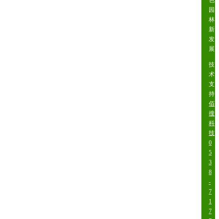
色
园
林
新
发
展
技
术
支
持:
佰
搜
科
技
0
5
3
8
-
7
1
7