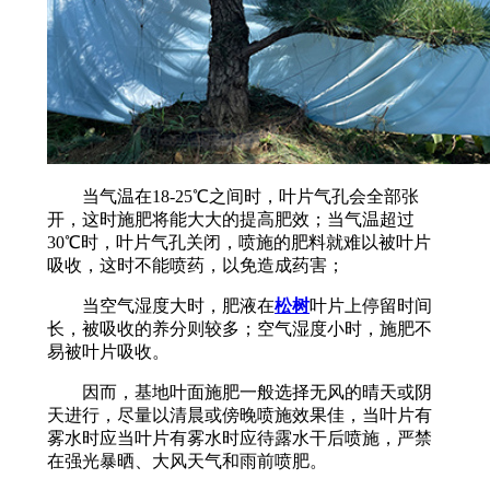
当气温在18-25℃之间时，叶片气孔会全部张
开，这时施肥将能大大的提高肥效；当气温超过
30℃时，叶片气孔关闭，喷施的肥料就难以被叶片
吸收，这时不能喷药，以免造成药害；
当空气湿度大时，肥液在
松树
叶片上停留时间
长，被吸收的养分则较多；空气湿度小时，施肥不
易被叶片吸收。
因而，基地叶面施肥一般选择无风的晴天或阴
天进行，尽量以清晨或傍晚喷施效果佳，当叶片有
雾水时应当叶片有雾水时应待露水干后喷施，严禁
在强光暴晒、大风天气和雨前喷肥。