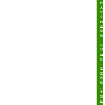
较
大
较
早
的
造
型
松
、
造
型
油
松
、
造
型
黑
松
,、
景
观
松