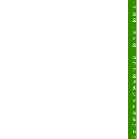
、
平
顶
松
、
迎
客
松
、
造
型
赤
松
源
头
批
发
种
植
基
地
我
们