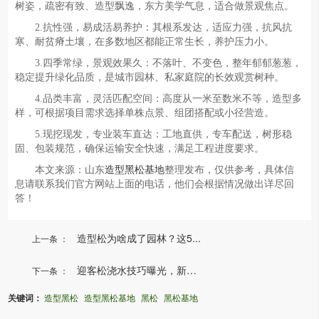
树姿，疏密有致、造型飘逸，东方美学气息，适合做景观焦点。
2.抗性强，易成活易养护：其根系发达，适应力强，抗风抗
寒、耐贫瘠土壤，在多数地区都能正常生长，养护压力小。
3.四季常绿，景观效果久：不落叶、不变色，整年郁郁葱葱，
稳定提升绿化品质，是城市园林、私家庭院的长效观赏树种。
4.品类丰富，灵活匹配空间：高度从一米至数米不等，造型多
样，可根据项目需求选择单株点景、组团搭配或小径营造。
5.现挖现发，专业装车直达：工地直供，专车配送，树形稳
固、包装规范，确保运输安全快速，满足工程进度要求。
本文来源：山东
造型黑松基地
整理发布，仅供参考，具体信
息请联系我们官方网站上面的电话，他们会根据情况做出详尽回
答！
造型松为啥成了园林？这5...
上一条 ：
迎客松浇水技巧曝光，新手...
下一条 ：
关键词：
造型黑松
造型黑松基地
黑松
黑松基地