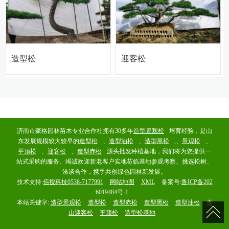
造型松
迎客松
济南市豪格园林苗木专业合作社拥有30多年
造型景观松
培育经验，是山
东发展规模较大较早的
造型松
、
造型油松
、
造型黑松
,、
景观松
、
平顶松
、
迎客松
、
造型赤松
源头批发种植基地，我们将为您提供一
站式采购的服务。竭诚欢迎新老客户实地莅临基地参观考察、挑选松树、
洽谈合作，携手共创绿色园林新发展。
技术支持:
佰搜科技0538-7177991
网站地图
XML
备案号:
鲁ICP备202
6019484号-1
本站关键字:
造型景观松
造型松
造型赤松
造型黑松
造型油松
泰
山迎客松
平顶松
造型松基地