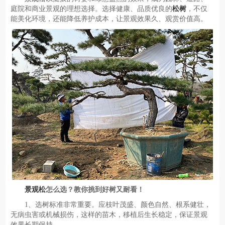
庭院和商业景观的理想选择。选择健康、品质优良的
松树
，不仅
能美化环境，还能降低养护成本，让景观效果久、观赏价值高。
景观松
怎么选？教你挑到好树又耐看！
1、选树标准非常重要。应枝叶茂盛、颜色自然、根系健壮，
无病虫害或机械损伤，这样的苗木，移植后生长稳定，保证景观
效果长期保持。