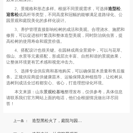
2、景规格和形态多样。根据不同景观需求，可选择
造型松
、
迎客松
或高杆等类型，不同高度和冠幅的能够满足道路绿化、公
园景观和庭院美化的多样化设计。
3、养护管理直接影响松树的成活和美观。合理浇水、施肥和
修剪，可以促进枝叶繁茂和整体造型美观，同时防治病虫害，提
高松树的使用寿命和观赏价值。
4、搭配设计也很关键。在园林或商业景观中，可以与花草、
假山、水景等元素搭配，形成层次丰富、自然和谐的景观效果，
让整体环境更有艺术感和视觉冲击力。
5、选择专业供应商和基地购买，可以确保苗木质量和售后服
务。正规供应商提供健康苗木、运输保障及种植指导，让松树从
选树到成活全过程都安心、省心，打造理想绿化环境。
本文来源：山东
景观松基地
整理发布，仅供参考，具体信息
请联系我们官方网站上面的电话，他们会根据情况做出详尽回
答！
造型黑松火了，庭院与园林...
上一条 ：