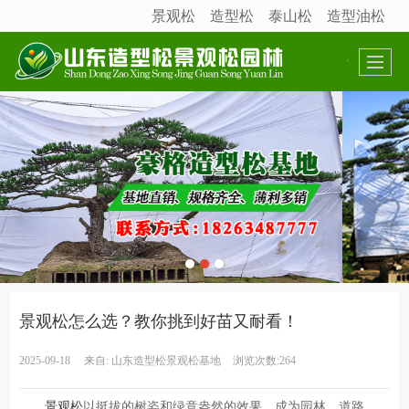
景观松
造型松
泰山松
造型油松
很遗憾，因您的浏览器版本过低导致无法获得最佳浏览体验，推荐下载安装谷歌浏览器！
景观松怎么选？教你挑到好苗又耐看！
2025-09-18
来自:
山东造型松景观松基地
浏览次数:264
景观松
以挺拔的树姿和绿意盎然的效果，成为园林、道路、